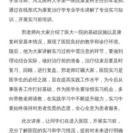
学业导师、河北医科大学第一医院康复科主任邢军老师
,
通过
在线
形式
为康复治疗学专业学生
讲解了专业实习知
识，开展实习前培训
。
邢
老师
向大家介绍了医大一院的基础设施以及康
复科室基本情况，
展现了
医院
良好的教学和
诊疗
环境。
随后，他为大家讲解实习过程中
需
注意的环节，要
做到
理论结合实际，做好
治疗前的准备，
治疗
结束
后要
及时
复习、回顾，进行复盘。邢老师叮嘱大家，医院实习是
医学生的必经之路，旨在提高
实践
工作水平，为今后从
事医务工作打好基础，作为医学生要珍惜实习机会，多
向带教老师请教，在实践学习中不断提升
能力
，实习中
要
始终保持对患者负责的态度，全心全意为患者服务。
此次讲座，让同学们
在
进入
医院
，开展
实习
前，
充分
了解医院的实习和学习情况，提前对未来
进行
明确