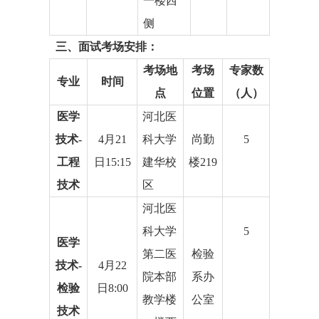
一楼
西
侧
三、面试
考场安排：
考场地
考场
专家数
专业
时间
点
位置
（人）
医学
河北医
技术
-
4
月
21
科大学
尚勤
5
工程
日
15:15
建华校
楼
21
9
技术
区
河北医
科大学
5
医学
第二医
检验
技术
-
4
月
22
院
本部
系办
检验
日
8
:
00
教学楼
公室
技术