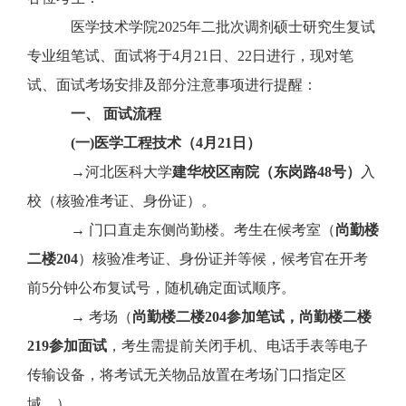
医学技术学院
202
5
年二批次调剂硕士研究生复试
专业组笔试、面试将于
4
月
21
日、
22日
进行，现对笔
试、面试考场安排及部分注意事项进行提醒：
一、
面试流程
(一)医学工程技术（4月21日）
→河北医科大学
建华校区南院（东岗路
48号）
入
校（核验准考证、身份证）。
→
门口直走东侧尚勤楼。考生在候考室（
尚勤楼
二楼
2
04
）核验准考证、身份证并等候，候考官在开考
前
5
分钟公布复试号，随机确定面试顺序。
→
考场（
尚勤楼二楼
204参加笔试，
尚勤楼二楼
2
19
参加面试
，考生需提前关闭手机、电话手表等电子
传输设备，将考试无关物品放置在考场门口指定区
域。）