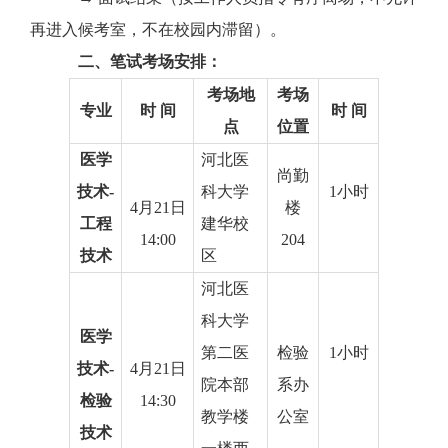
再进入候考室，不在校园内滞留）。
二、笔试
考场安排：
考场地
考场
专业
时
间
时
间
点
位置
医学
河北医
尚勤
技术
-
科大学
1小时
4
月
21
日
楼
工程
建华校
14:00
204
技术
区
河北医
科大学
医学
第二医
检验
1小时
技术
-
4
月
21
日
院
本部
系办
检验
14
:
3
0
教学楼
公室
技术