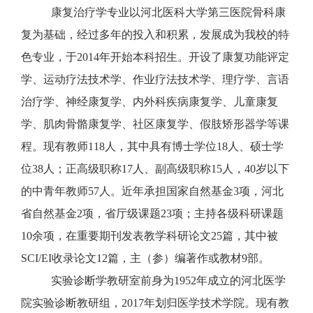
康复治疗学专业以河北医科大学第三医院骨科康
复为基础，经过多年的投入和积累，发展成为我校的特
色专业，于
2014年开始本科招生。开设了康复功能评定
学、运动疗法技术学、作业疗法技术学、理疗学、言语
治疗学、神经康复学、内外科疾病康复学、儿童康复
学、肌肉骨骼康复学、社区康复学、假肢矫形器学等课
程。现有教师118人，其中具有博士学位18人、硕士学
位38人；正高级职称17人、副高级职称15人，40岁以下
的中青年教师57人
。近年承担国家自然基金
3项，河北
省自然基金2项，省厅级课题23项；
主持各级科研课题
10余项，在重要期刊发表教学科研论文25篇，其中被
SCI/EI收录论文12篇，主（参）编著作或教材9部。
实验诊断学教研室前身为
1952年成立的河北医学
院实验诊断教研组，2017年划归医学技术学院。现有教